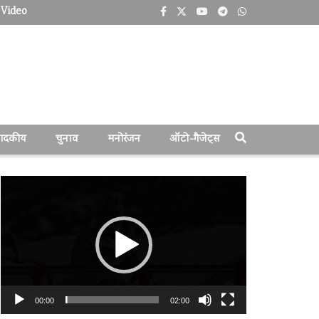
Video
पादकीय
चुनाव
मनोरंजन
ऑटो-गैजेट्स
वीडियो
प्लेयर
00:00
02:00