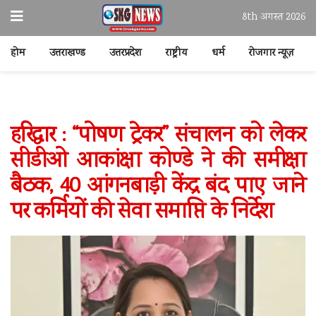
8th अगस्त 2026
होम
उत्तराखण्ड
उत्तरप्रदेश
राष्ट्रीय
धर्म
रोजगार न्यूज़
हरिद्वार : “पोषण ट्रेकर” संचालन को लेकर
सीडीओ आकांक्षा कोण्डे ने की समीक्षा
बैठक, 40 आंगनबाड़ी केंद्र बंद पाए जाने
पर कर्मियों की सेवा समाप्ति के निर्देश