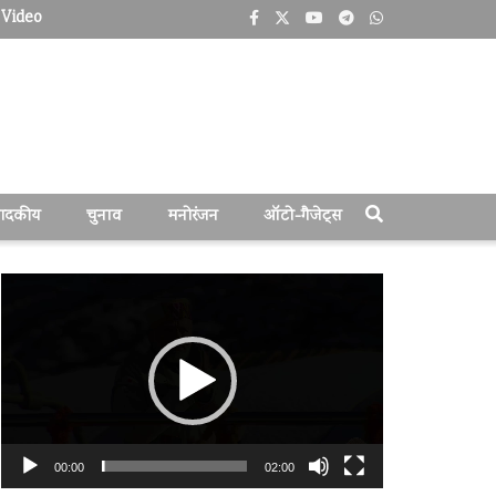
Video
पादकीय
चुनाव
मनोरंजन
ऑटो-गैजेट्स
वीडियो
प्लेयर
00:00
02:00