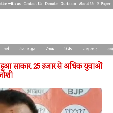
tise with us
Contact Us
Donate
Ourteam
About Us
E-Paper
धर्म
रोजगार न्यूज़
रोचक
विशेष
साक्षात्कार
सम्
ा हुआ साकार, 25 हजार से अधिक युवाओं
 जोशी