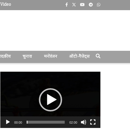
Video
पादकीय
चुनाव
मनोरंजन
ऑटो-गैजेट्स
वीडियो
प्लेयर
00:00
02:00