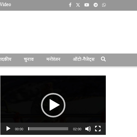
Video
पादकीय
चुनाव
मनोरंजन
ऑटो-गैजेट्स
वीडियो
प्लेयर
00:00
02:00