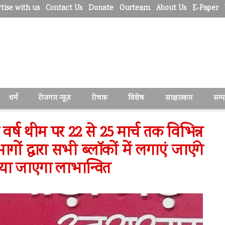
tise with us
Contact Us
Donate
Ourteam
About Us
E-Paper
धर्म
रोजगार न्यूज़
रोचक
विशेष
साक्षात्कार
सम्
र्ष थीम पर 22 से 25 मार्च तक विभिन्न
ों द्वारा सभी ब्लॉकों में लगाएं जाएंगे
िया जाएगा लाभान्वित