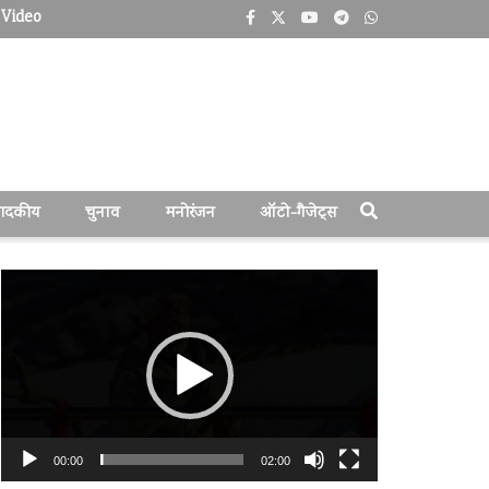
Video
पादकीय
चुनाव
मनोरंजन
ऑटो-गैजेट्स
वीडियो
प्लेयर
00:00
02:00