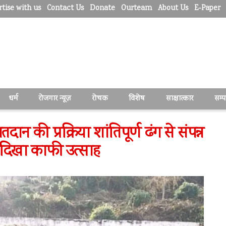
tise with us
Contact Us
Donate
Ourteam
About Us
E-Paper
धर्म
रोजगार न्यूज़
रोचक
विशेष
साक्षात्कार
सम्
न की प्रक्रिया शांतिपूर्ण ढंग से संपन्न
ए दिखा काफी उत्साह