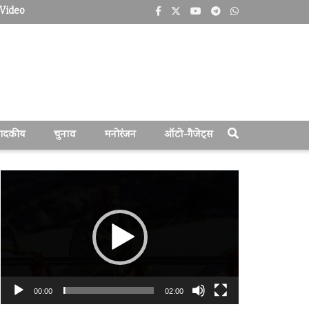
Video
पादकीय
चुनाव
मनोरंजन
ऑटो-गैजेट्स
वीडियो
प्लेयर
00:00
02:00