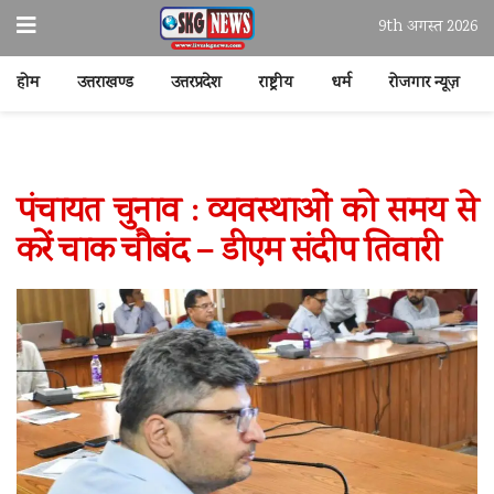
9th अगस्त 2026
होम
उत्तराखण्ड
उत्तरप्रदेश
राष्ट्रीय
धर्म
रोजगार न्यूज़
पंचायत चुनाव : व्यवस्थाओं को समय से
करें चाक चौबंद – डीएम संदीप तिवारी