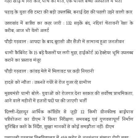
गहरी खाई में गिरी कार, पांच की मौत, एक घायल बच्चा अस्पताल में भर्ती
पहाड़ के युवा रवि टम्टा की बड़ी उपलब्धि, बनाई देश की पहली उड़ने वाली कार
उत्तराखंड में बारिश का कहर जारी : 132 सड़कें बंद, नदियां चेतावनी रेखा के
करीब, आज भी येलो अलर्ट
पौड़ी गढ़वाल : आपदा के बाद बुरासी और सैंजी में सामान्य हुआ जनजीवन
धामी कैबिनेट के 15 बड़े फैसलों पर लगी मुहर, हाईकोर्ट 30 हेक्टेयर भूमि उपलब्ध
कराने का प्रस्ताव मंजूर
पौड़ी गढ़वाल : कांवड़ मेले में मिलावट पर कड़ी निगरानी
हादसे को न्यौता : उफनते गधेरे से रोज गुजर रहे ग्रामीण
मुख्यमंत्री धामी बोले- युवाओं को रोजगार देना सरकार की सर्वोच्च प्राथमिकता,
आने वाले महीनों में हजारों पदों पर की जाएगी भर्ती
दिल्ली-देहरादून आर्थिक कॉरिडोर से जुड़ी 12 किमी ग्रीनफील्ड बाईपास
परियोजना का डीएम ने किया निरीक्षण; समयबद्ध एवं गुणवत्तापूर्ण निर्माण
सुनिश्चित करने के निर्देश, सुरक्षा मानकों से कोई समझौता नहींः डीएम