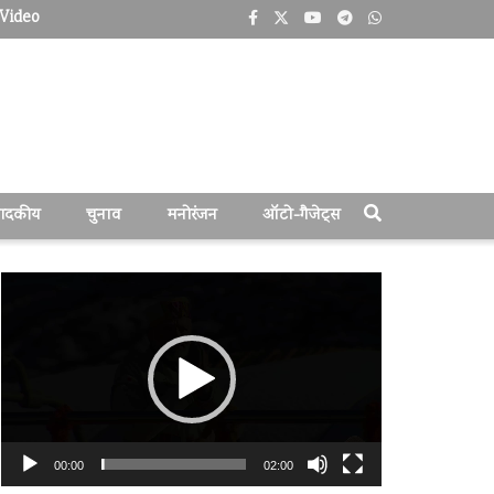
Video
पादकीय
चुनाव
मनोरंजन
ऑटो-गैजेट्स
वीडियो
प्लेयर
00:00
02:00