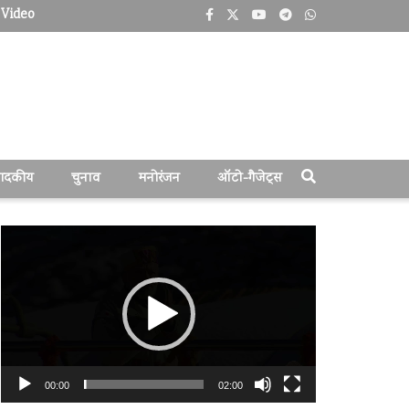
Video
पादकीय
चुनाव
मनोरंजन
ऑटो-गैजेट्स
वीडियो
प्लेयर
00:00
02:00