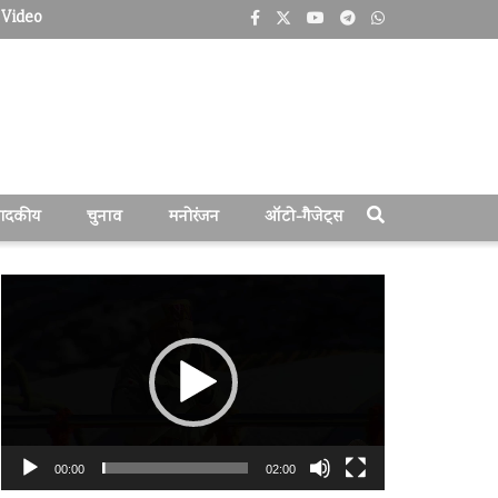
Video
पादकीय
चुनाव
मनोरंजन
ऑटो-गैजेट्स
वीडियो
प्लेयर
00:00
02:00