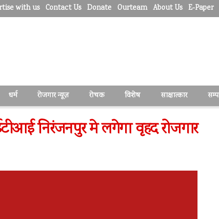
tise with us
Contact Us
Donate
Ourteam
About Us
E-Paper
धर्म
रोजगार न्यूज़
रोचक
विशेष
साक्षात्कार
सम्
ीआई निरंजनपुर मे लगेगा वृहद रोजगार