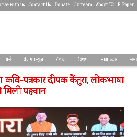
tise with us
Contact Us
Donate
Ourteam
About Us
E-Paper
धर्म
रोजगार न्यूज़
रोचक
विशेष
साक्षात्कार
सम्
ा कवि-पत्रकार दीपक कैंतुरा, लोकभाषा
 को मिली पहचान