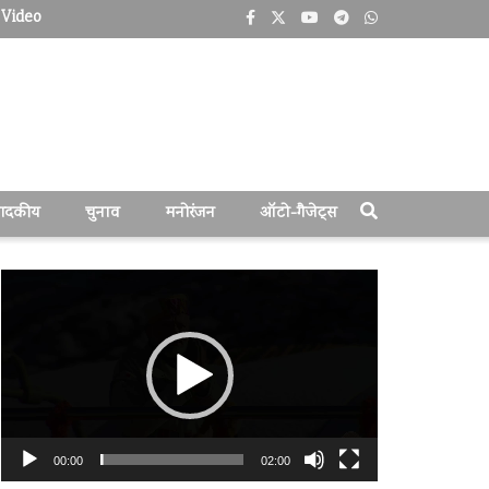
Video
पादकीय
चुनाव
मनोरंजन
ऑटो-गैजेट्स
वीडियो
प्लेयर
00:00
02:00