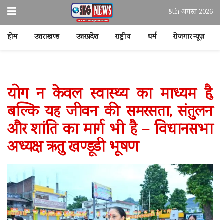
8th अगस्त 2026
होम
उत्तराखण्ड
उत्तरप्रदेश
राष्ट्रीय
धर्म
रोजगार न्यूज़
योग न केवल स्वास्थ्य का माध्यम है,
बल्कि यह जीवन की समरसता, संतुलन
और शांति का मार्ग भी है – विधानसभा
अध्यक्ष ऋतु खण्डूडी भूषण