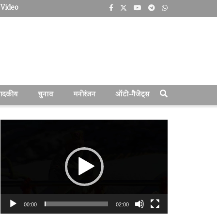
Video
पादकीय
चुनाव
मनोरंजन
ऑटो-गैजेट्स
वीडियो
प्लेयर
00:00
02:00