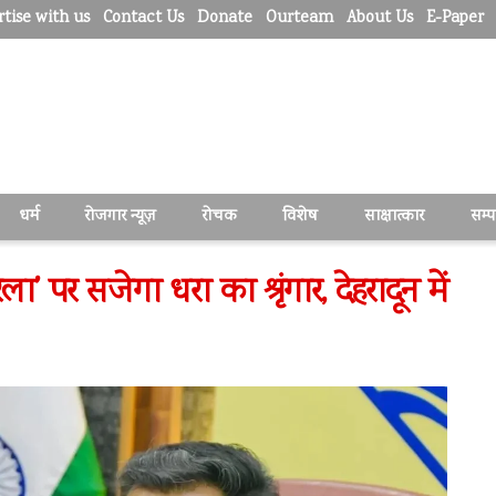
tise with us
Contact Us
Donate
Ourteam
About Us
E-Paper
धर्म
रोजगार न्यूज़
रोचक
विशेष
साक्षात्कार
सम्
ा’ पर सजेगा धरा का श्रृंगार, देहरादून में