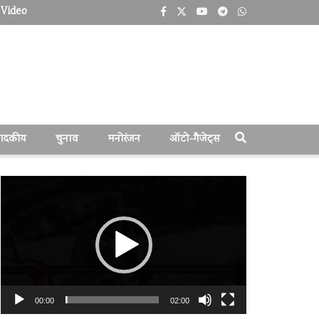
Video
पादकीय
चुनाव
मनोरंजन
ऑटो-गैजेट्स
वीडियो
प्लेयर
00:00
02:00