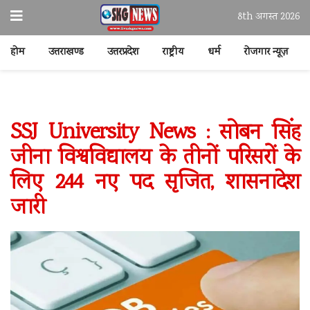
8th अगस्त 2026
होम
उत्तराखण्ड
उत्तरप्रदेश
राष्ट्रीय
धर्म
रोजगार न्यूज़
SSJ University News : सोबन सिंह
जीना विश्वविद्यालय के तीनों परिसरों के
लिए 244 नए पद सृजित, शासनादेश
जारी