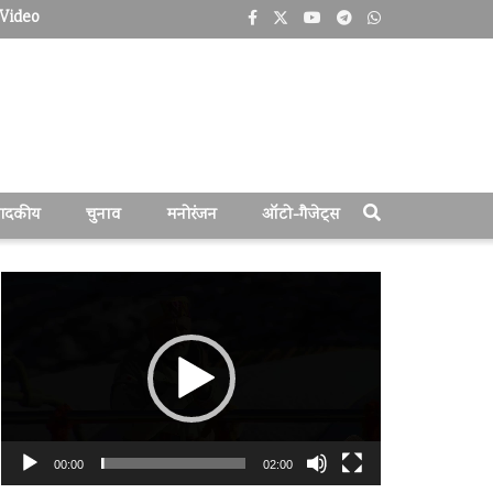
Video
पादकीय
चुनाव
मनोरंजन
ऑटो-गैजेट्स
वीडियो
प्लेयर
00:00
02:00