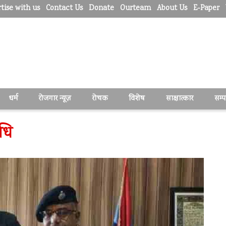
tise with us
Contact Us
Donate
Ourteam
About Us
E-Paper
धर्म
रोजगार न्यूज़
रोचक
विशेष
साक्षात्कार
सम्
िधि