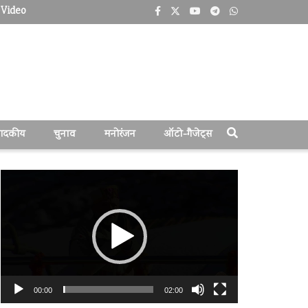
Video
पादकीय
चुनाव
मनोरंजन
ऑटो-गैजेट्स
वीडियो
प्लेयर
00:00
02:00