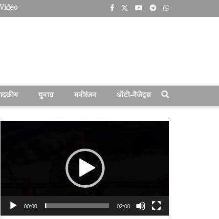
Video
पादकीय
चुनाव
मनोरंजन
ऑटो-गैजेट्स
वीडियो
प्लेयर
00:00
02:00