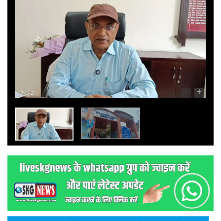
-
+
1
of 2