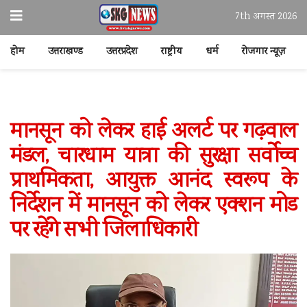
7th अगस्त 2026
होम
उत्तराखण्ड
उत्तरप्रदेश
राष्ट्रीय
धर्म
रोजगार न्यूज़
मानसून को लेकर हाई अलर्ट पर गढ़वाल
मंडल, चारधाम यात्रा की सुरक्षा सर्वाेच्च
प्राथमिकता, आयुक्त आनंद स्वरूप के
निर्देशन में मानसून को लेकर एक्शन मोड
पर रहेंगे सभी जिलाधिकारी