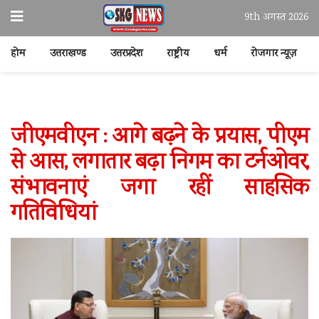
9th अगस्त 2026
होम
उत्तराखण्ड
उत्तरप्रदेश
राष्ट्रीय
धर्म
रोजगार न्यूज़
जीएमवीएन : आगे बढ़ने के प्रयास, पीएम
से आस, लगातार बढ़ा निगम का टर्नओवर,
संभावनाएं जगा रहीं साहसिक
गतिविधियां