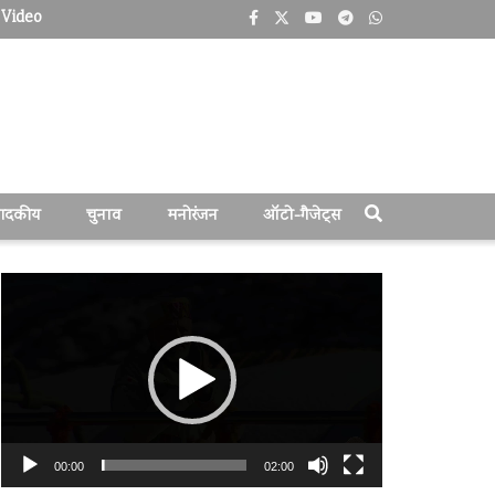
Video
पादकीय
चुनाव
मनोरंजन
ऑटो-गैजेट्स
वीडियो
प्लेयर
00:00
02:00