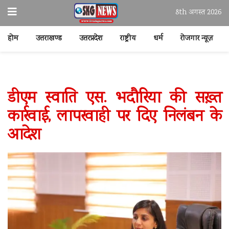
8th अगस्त 2026
होम
उत्तराखण्ड
उत्तरप्रदेश
राष्ट्रीय
धर्म
रोजगार न्यूज़
डीएम स्वाति एस. भदौरिया की सख़्त
कार्रवाई, लापरवाही पर दिए निलंबन के
आदेश