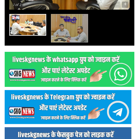
-
+
1
of 2