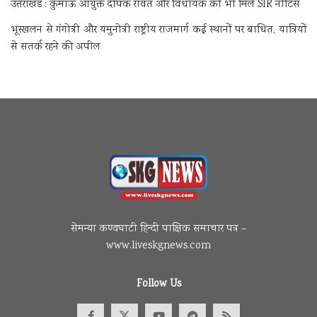
उत्तराखंड : कुमाऊं आयुक्त दीपक रावत और विधायक को भी मिले SIR नोटिस
भूस्खलन से गंगोत्री और यमुनोत्री राष्ट्रीय राजमार्ग कई स्थानों पर बाधित, यात्रियों
से सतर्क रहने की अपील
सेमन्या कण्वघाटी हिन्दी पाक्षिक समाचार पत्र –
www.liveskgnews.com
Follow Us