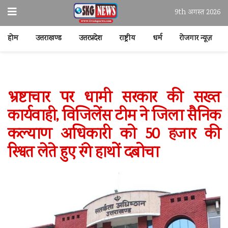
9th अगस्त 2026
होम
उत्तराखण्ड
उत्तरप्रदेश
राष्ट्रीय
धर्म
रोजगार न्यूज़
भ्रष्टाचार पर धामी सरकार की सख्त
कार्यवाही, विजिलेंस टीम ने जिला सैनिक
कल्याण अधिकारी को 50 हजार की
रिश्वत लेते हुए रंगे हाथों दबोचा