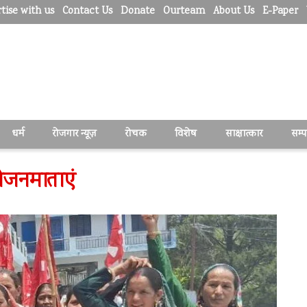
tise with us
Contact Us
Donate
Ourteam
About Us
E-Paper
धर्म
रोजगार न्यूज़
रोचक
विशेष
साक्षात्कार
सम्
 भोजनमाताएं