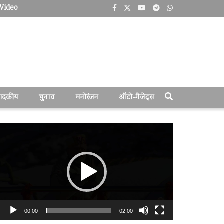
Video
पादकीय
चुनाव
मनोरंजन
ऑटो-गैजेट्स
वीडियो
प्लेयर
00:00
02:00