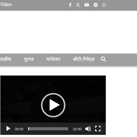
Video
पादकीय
चुनाव
मनोरंजन
ऑटो-गैजेट्स
वीडियो
प्लेयर
00:00
02:00