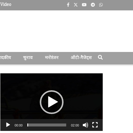
Video
पादकीय
चुनाव
मनोरंजन
ऑटो-गैजेट्स
वीडियो
प्लेयर
00:00
02:00