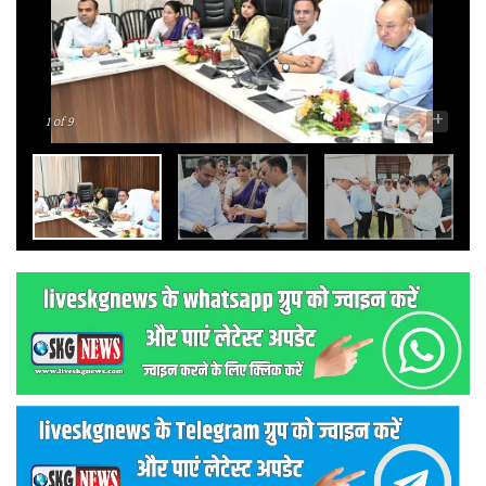
-
+
1
of 9