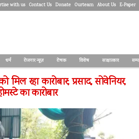
tise with us
Contact Us
Donate
Ourteam
About Us
E-Paper
धर्म
रोजगार न्यूज़
रोचक
विशेष
साक्षात्कार
सम्
 को मिल रहा कारोबार; प्रसाद, सोवेनियर,
होमस्टे का कारोबार