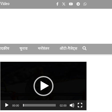
Video
पादकीय
चुनाव
मनोरंजन
ऑटो-गैजेट्स
वीडियो
प्लेयर
00:00
02:00