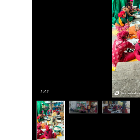
1
of 3