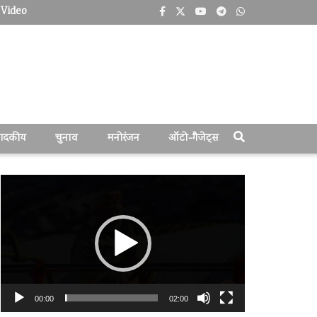
Video
पादकीय
चुनाव
मनोरंजन
ऑटो-गैजेट्स
वीडियो
प्लेयर
00:00
02:00