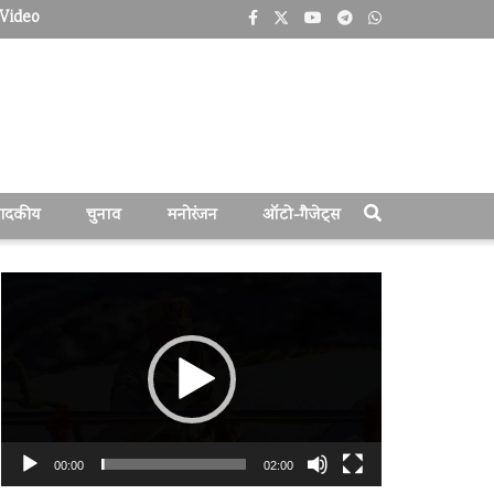
Video
पादकीय
चुनाव
मनोरंजन
ऑटो-गैजेट्स
वीडियो
प्लेयर
00:00
02:00