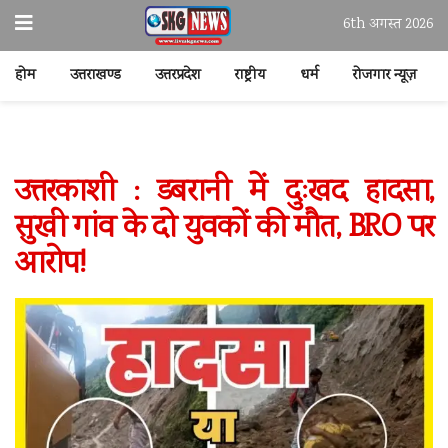
6th अगस्त 2026
होम
उत्तराखण्ड
उत्तरप्रदेश
राष्ट्रीय
धर्म
रोजगार न्यूज़
उत्तरकाशी : डबरानी में दुःखद हादसा,
सुखी गांव के दो युवकों की मौत, BRO पर
आरोप!