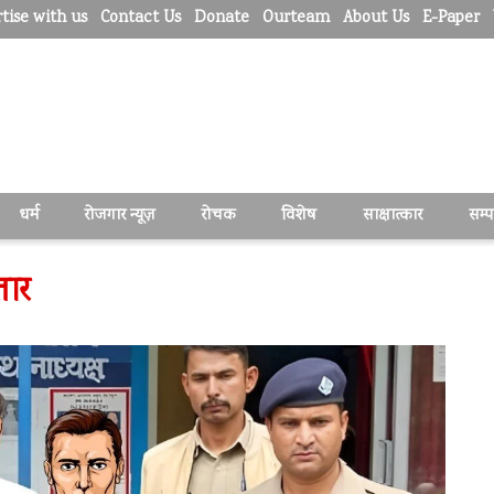
tise with us
Contact Us
Donate
Ourteam
About Us
E-Paper
धर्म
रोजगार न्यूज़
रोचक
विशेष
साक्षात्कार
सम्
तार