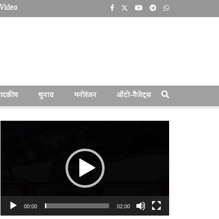
Video
पादकीय
चुनाव
मनोरंजन
ऑटो-गैजेट्स
वीडियो
प्लेयर
00:00
02:00