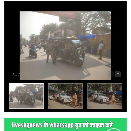
-
+
1
of 7