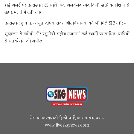
हाई अलर्ट पर उत्तराखंड : 85 सड़कें बंद, अलकनंदा-मंदाकिनी खतरे के निशान से
ऊपर, मलबे में दबी कार
उत्तराखंड : कुमाऊं आयुक्त दीपक रावत और विधायक को भी मिले SIR नोटिस
भूस्खलन से गंगोत्री और यमुनोत्री राष्ट्रीय राजमार्ग कई स्थानों पर बाधित, यात्रियों
से सतर्क रहने की अपील
सेमन्या कण्वघाटी हिन्दी पाक्षिक समाचार पत्र –
www.liveskgnews.com