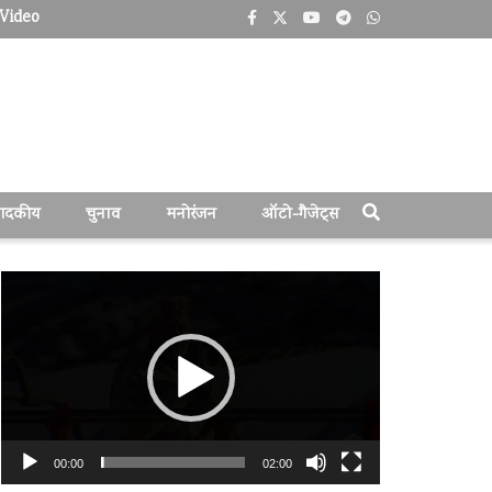
Video
पादकीय
चुनाव
मनोरंजन
ऑटो-गैजेट्स
वीडियो
प्लेयर
00:00
02:00