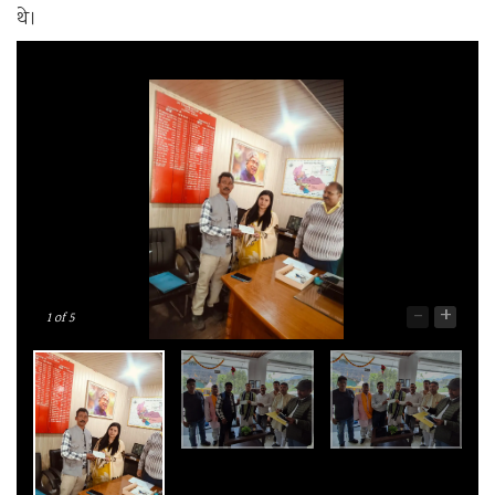
थे।
-
+
1
of 5