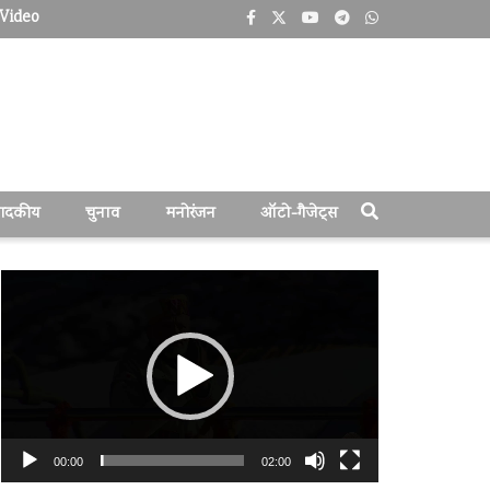
Video
पादकीय
चुनाव
मनोरंजन
ऑटो-गैजेट्स
वीडियो
प्लेयर
00:00
02:00