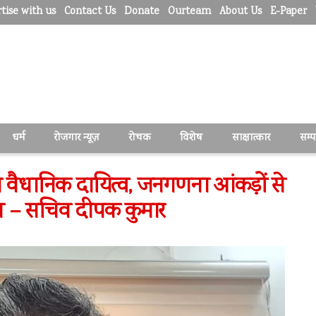
tise with us
Contact Us
Donate
Ourteam
About Us
E-Paper
धर्म
रोजगार न्यूज़
रोचक
विशेष
साक्षात्कार
सम्
 वैधानिक दायित्व, जनगणना आंकड़ों से
मन – सचिव दीपक कुमार