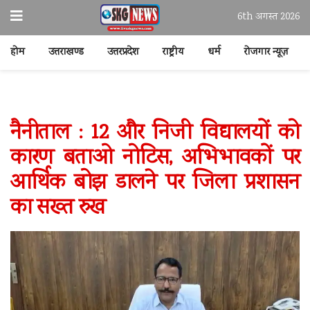
6th अगस्त 2026
होम
उत्तराखण्ड
उत्तरप्रदेश
राष्ट्रीय
धर्म
रोजगार न्यूज़
नैनीताल : 12 और निजी विद्यालयों को
कारण बताओ नोटिस, अभिभावकों पर
आर्थिक बोझ डालने पर जिला प्रशासन
का सख्त रुख