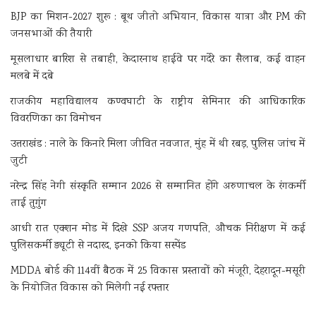
BJP का मिशन-2027 शुरू : बूथ जीतो अभियान, विकास यात्रा और PM की
जनसभाओं की तैयारी
मूसलाधार बारिश से तबाही, केदारनाथ हाईवे पर गदेरे का सैलाब, कई वाहन
मलबे में दबे
राजकीय महाविद्यालय कण्वघाटी के राष्ट्रीय सेमिनार की आधिकारिक
विवरणिका का विमोचन
उत्तराखंड : नाले के किनारे मिला जीवित नवजात, मुंह में थी रबड़, पुलिस जांच में
जुटी
नरेन्द्र सिंह नेगी संस्कृति सम्मान 2026 से सम्मानित होंगे अरुणाचल के रंगकर्मी
ताई तुगुंग
आधी रात एक्शन मोड में दिखे SSP अजय गणपति, औचक निरीक्षण में कई
पुलिसकर्मी ड्यूटी से नदारद, इनको किया सस्पेंड
MDDA बोर्ड की 114वीं बैठक में 25 विकास प्रस्तावों को मंजूरी, देहरादून-मसूरी
के नियोजित विकास को मिलेगी नई रफ्तार