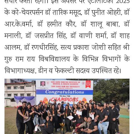
संचार करती रहेंगी। इस अवसर पर एटलिटिका 2025
के को-चेयरपर्सन डाॅ तारिक मसूद, डाॅ पुनीत ओहरी, डाॅ
आर.के.वर्मा, डाॅ हरमीत कौर, डाॅ शालू बाबा, डाॅ
मनाली, डाॅ जसप्रीत सिंह, डाॅ वाणी शर्मा, डाॅ शाह
आलम, डाॅ रणधीरसिंह, सत्य प्रकाश जोशी सहित श्री
गुरु राम राय विश्वविद्यालय के विभिन्न विभागों के
विभागाध्यक्ष, डीन व फेकल्टी सदस्य उपस्थित रहे।