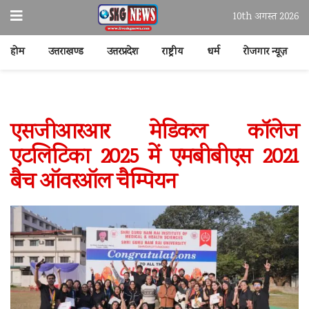
10th अगस्त 2026
होम
उत्तराखण्ड
उत्तरप्रदेश
राष्ट्रीय
धर्म
रोजगार न्यूज़
एसजीआरआर मेडिकल काॅलेज
एटलिटिका 2025 में एमबीबीएस 2021
बैच ऑवरऑल चैम्पियन