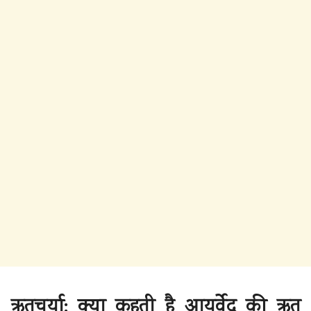
‎ऋतुचर्या: क्या कहती है आयुर्वेद की ऋतु