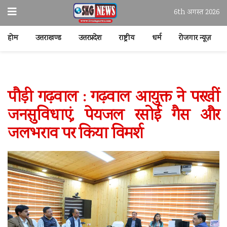
6th अगस्त 2026
होम
उत्तराखण्ड
उत्तरप्रदेश
राष्ट्रीय
धर्म
रोजगार न्यूज़
पौड़ी गढ़वाल : गढ़वाल आयुक्त ने परखीं
जनसुविधाएं, पेयजल रसोई गैस और
जलभराव पर किया विमर्श