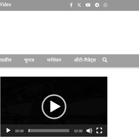
Video
पादकीय
चुनाव
मनोरंजन
ऑटो-गैजेट्स
वीडियो
प्लेयर
00:00
02:00