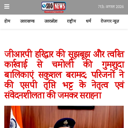
7th अगस्त 2026
होम
उत्तराखण्ड
उत्तरप्रदेश
राष्ट्रीय
धर्म
रोजगार न्यूज़
जीआरपी हरिद्वार की सूझबूझ और त्वरित
कार्रवाई से चमोली की गुमशुदा
बालिकाएं सकुशल बरामद; परिजनों ने
की एसपी तृप्ति भट्ट के नेतृत्व एवं
संवेदनशीलता की जमकर सराहना