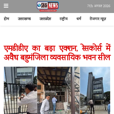
7th अगस्त 2026
होम
उत्तराखण्ड
उत्तरप्रदेश
राष्ट्रीय
धर्म
रोजगार न्यूज़
एमडीडीए का बड़ा एक्शन, रेसकोर्स में
अवैध बहुमंजिला व्यवसायिक भवन सील