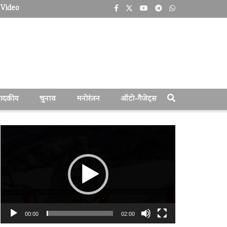
Video
पादकीय
चुनाव
मनोरंजन
ऑटो-गैजेट्स
वीडियो
प्लेयर
00:00
02:00