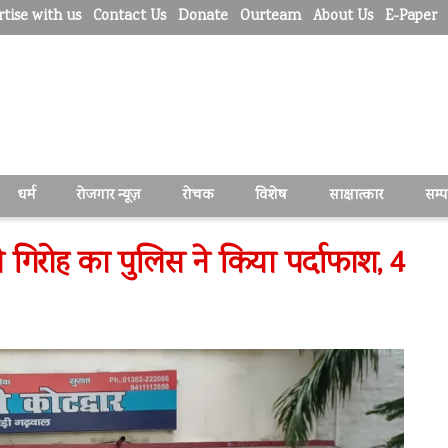
tise with us
Contact Us
Donate
Ourteam
About Us
E-Paper
धर्म
रोजगार न्यूज़
रोचक
विशेष
साक्षात्कार
सम्
री गिरोह का पुलिस ने किया पर्दाफाश, 4