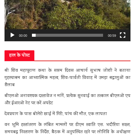
00:00
00:59
हाल के पोस्ट
श्री शिव महापुराण कथा के सप्तम दिवस आचार्य सुभाष जोशी ने बताया
गृहस्थाश्रम का आध्यात्मिक महत्व, शिव-पार्वती विवाह में उमड़ा श्रद्धालुओं का
सैलाब
बीएलओ अनावश्यक दस्तावेज न मांगें, प्रत्येक सुनवाई का तत्काल बीएलओ एप
और ईआरओ नेट पर करें अपडेट
देवप्रयाग के पास बोलेरो खाई में गिरी, पांच की मौत, एक लापता
वन भूमि हस्तांतरण के लंबित मामलों पर डीएम स्वाति एस. भदौरिया सख्त,
समयबद्ध निस्तारण के निर्देश, बैठक में अनुपस्थित रहने पर लोनिवि के अधीक्षण