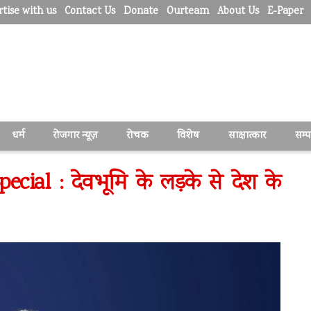
tise with us
Contact Us
Donate
Ourteam
About Us
E-Paper
धर्म
रोजगार न्यूज़
रोचक
विशेष
साक्षात्कार
सम्
cial : देवभूमि के लड़के से देश के