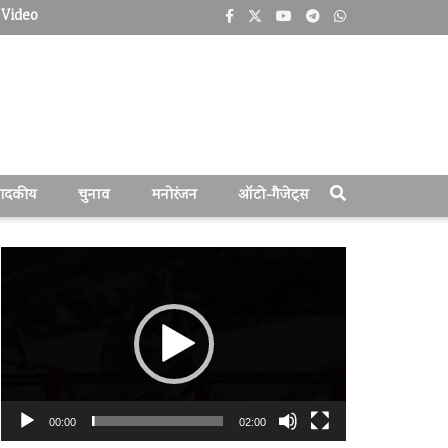
Video
पादकीय
चुनाव
मनोरंजन
ऑटो-गैजेट्स
वीडियो
प्लेयर
00:00
02:00